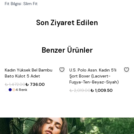
Fit Bilgisi :Slim Fit
Son Ziyaret Edilen
Benzer Ürünler
%
50
%
50
Kadın Yüksek Bel Bambu
U.S. Polo Assn. Kadın 5'li
Bato Külot 5 Adet
Şort Boxer (Lacivert-
Fuşya-Ten-Beyaz-Siyah)
₺ 1,472.00
₺ 736.00
4
Renk
₺ 2,019.00
₺ 1,009.50