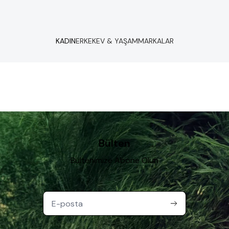
KADIN
ERKEK
EV & YAŞAM
MARKALAR
Bülten
Bültenimize Abone Olun