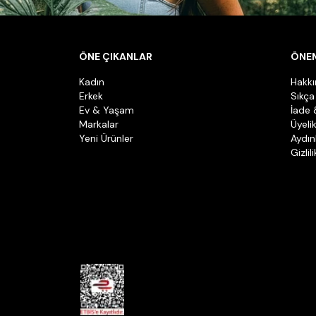
ÖNE ÇIKANLAR
ÖNEM
Kadın
Hakk
Erkek
Sıkça
Ev & Yaşam
İade 
Markalar
Üyeli
Yeni Ürünler
Aydın
Gizlil