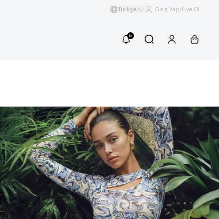
Türkçe
Giriş Yap/Üye Ol
5