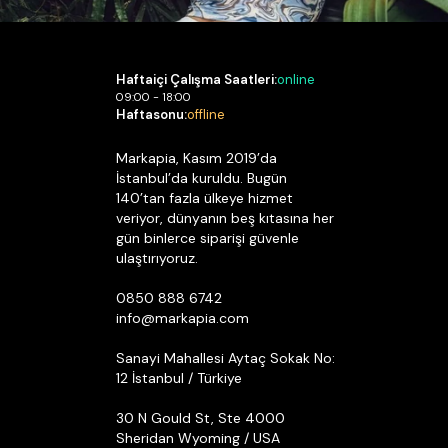
Haftaiçi Çalışma Saatleri:
online
09:00 - 18:00
Haftasonu:
offline
Markapia, Kasım 2019’da
İstanbul’da kuruldu. Bugün
140’tan fazla ülkeye hizmet
veriyor, dünyanın beş kıtasına her
gün binlerce siparişi güvenle
ulaştırıyoruz.
0850 888 6742
info@markapia.com
Sanayi Mahallesi Aytaç Sokak No:
12 İstanbul / Türkiye
30 N Gould St, Ste 4000
Sheridan Wyoming / USA