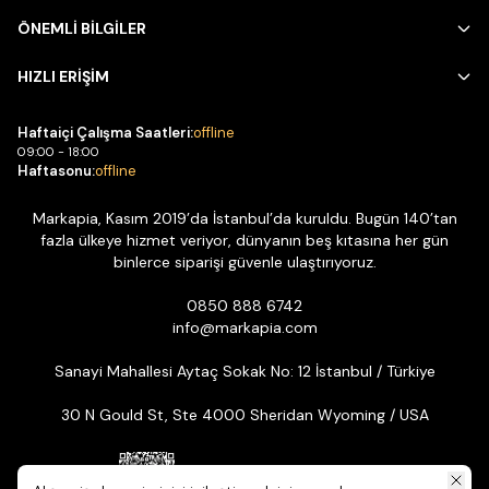
ÖNEMLİ BİLGİLER
HIZLI ERİŞİM
Haftaiçi Çalışma Saatleri:
offline
09:00 - 18:00
Haftasonu:
offline
Markapia, Kasım 2019’da İstanbul’da kuruldu. Bugün 140’tan
fazla ülkeye hizmet veriyor, dünyanın beş kıtasına her gün
binlerce siparişi güvenle ulaştırıyoruz.
0850 888 6742
info@markapia.com
Sanayi Mahallesi Aytaç Sokak No: 12 İstanbul / Türkiye
30 N Gould St, Ste 4000 Sheridan Wyoming / USA