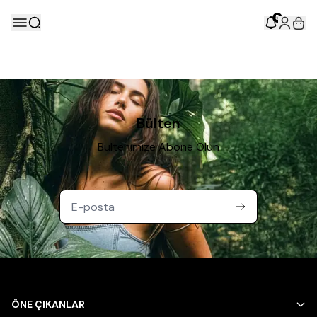
5
Bülten
Bültenimize Abone Olun
ÖNE ÇIKANLAR