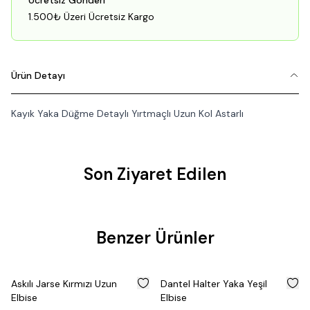
Ücretsiz Gönderi
1.500₺ Üzeri Ücretsiz Kargo
Ürün Detayı
Kayık Yaka Düğme Detaylı Yırtmaçlı Uzun Kol Astarlı
Son Ziyaret Edilen
Fırsat
Benzer Ürünler
Ürünü
%
35
%
35
Askılı Jarse Kırmızı Uzun
Dantel Halter Yaka Yeşil
Elbise
Elbise