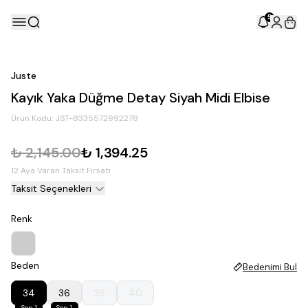
5
Juste
Kayık Yaka Düğme Detay Siyah Midi Elbise
Ürün Kodu:
JST-8335572992278
₺ 2,145.00
₺ 1,394.25
12 Aya Varan Taksit Fırsatı
Taksit Seçenekleri
Renk
Beden
Bedenimi Bul
34
36
38
40
Son 1
Son 1