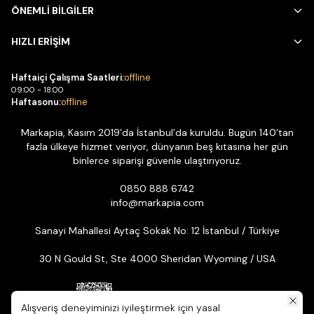
ÖNEMLİ BİLGİLER
HIZLI ERİŞİM
Haftaiçi Çalışma Saatleri:
offline
09:00 - 18:00
Haftasonu:
offline
Markapia, Kasım 2019’da İstanbul’da kuruldu. Bugün 140’tan
fazla ülkeye hizmet veriyor, dünyanın beş kıtasına her gün
binlerce siparişi güvenle ulaştırıyoruz.
0850 888 6742
info@markapia.com
Sanayi Mahallesi Aytaç Sokak No: 12 İstanbul / Türkiye
30 N Gould St, Ste 4000 Sheridan Wyoming / USA
Alışveriş deneyiminizi iyileştirmek için yasal