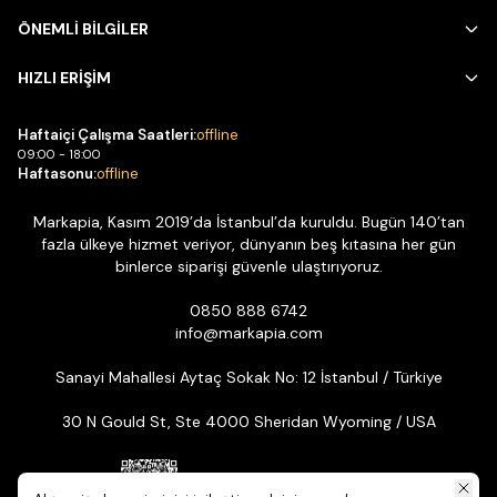
ÖNEMLİ BİLGİLER
HIZLI ERİŞİM
Haftaiçi Çalışma Saatleri:
offline
09:00 - 18:00
Haftasonu:
offline
Markapia, Kasım 2019’da İstanbul’da kuruldu. Bugün 140’tan
fazla ülkeye hizmet veriyor, dünyanın beş kıtasına her gün
binlerce siparişi güvenle ulaştırıyoruz.
0850 888 6742
info@markapia.com
Sanayi Mahallesi Aytaç Sokak No: 12 İstanbul / Türkiye
30 N Gould St, Ste 4000 Sheridan Wyoming / USA