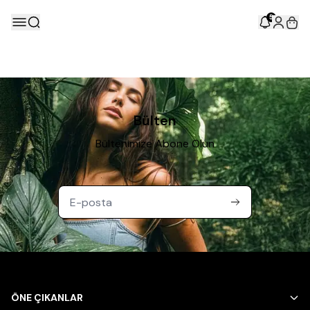
5
Bülten
Bültenimize Abone Olun
ÖNE ÇIKANLAR