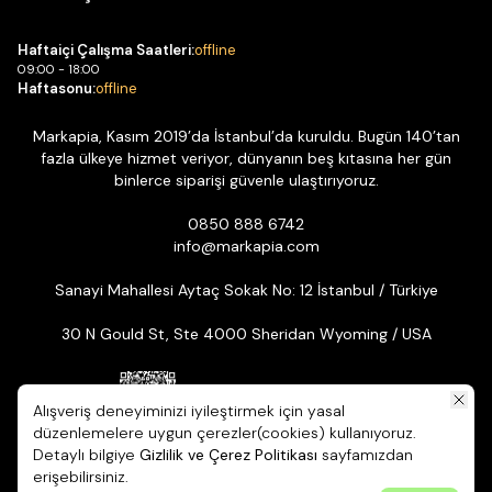
Haftaiçi Çalışma Saatleri:
offline
09:00 - 18:00
Haftasonu:
offline
Markapia, Kasım 2019’da İstanbul’da kuruldu. Bugün 140’tan
fazla ülkeye hizmet veriyor, dünyanın beş kıtasına her gün
binlerce siparişi güvenle ulaştırıyoruz.
0850 888 6742
info@markapia.com
Sanayi Mahallesi Aytaç Sokak No: 12 İstanbul / Türkiye
30 N Gould St, Ste 4000 Sheridan Wyoming / USA
Alışveriş deneyiminizi iyileştirmek için yasal
düzenlemelere uygun çerezler(cookies) kullanıyoruz.
Detaylı bilgiye
Gizlilik ve Çerez Politikası
sayfamızdan
© 2026 Markapia | Tüm Hakları Saklıdır. ikas E-ticaret Altyapısıyla
erişebilirsiniz.
Hazırlanmıştır.