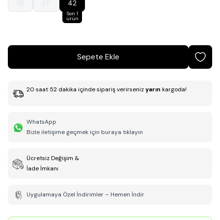
38
40
42
Son 1
ürün
Sepete Ekle
20
saat
52
dakika
içinde sipariş verirseniz
yarın
kargoda!
WhatsApp
Bizle iletişime geçmek için buraya tıklayın
Ücretsiz Değişim &
İade İmkanı
Uygulamaya Özel İndirimler – Hemen İndir