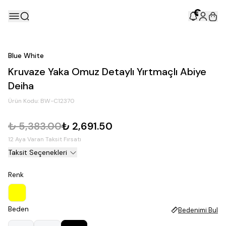
5
Blue White
Kruvaze Yaka Omuz Detaylı Yırtmaçlı Abiye
Deiha
Ürün Kodu:
BW-C12370
₺ 5,383.00
₺ 2,691.50
12 Aya Varan Taksit Fırsatı
Taksit Seçenekleri
Renk
Beden
Bedenimi Bul