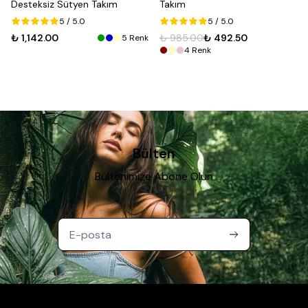
Desteksiz Sütyen Takım
Takım
5
/ 5.0
5
/ 5.0
₺ 1,142.00
₺ 985.00
₺ 492.50
5
Renk
4
Renk
Bülten
Bültenimize Abone Olun