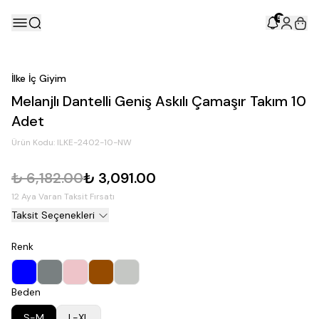
5
İlke İç Giyim
Melanjlı Dantelli Geniş Askılı Çamaşır Takım 10
Adet
Ürün Kodu:
ILKE-2402-10-NW
₺ 6,182.00
₺ 3,091.00
12 Aya Varan Taksit Fırsatı
Taksit Seçenekleri
Renk
Beden
S-M
L-XL