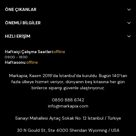
ÖNE ÇIKANLAR
ÖNEMLİ BİLGİLER
HIZLI ERİŞİM
Haftaiçi Çalışma Saatleri:
offline
09:00 - 18:00
Haftasonu:
offline
Markapia, Kasım 2019’da İstanbul’da kuruldu. Bugün 140’tan
fazla ülkeye hizmet veriyor, dünyanın beş kıtasına her gün
binlerce siparişi güvenle ulaştırıyoruz.
0850 888 6742
info@markapia.com
Sanayi Mahallesi Aytaç Sokak No: 12 İstanbul / Türkiye
30 N Gould St, Ste 4000 Sheridan Wyoming / USA