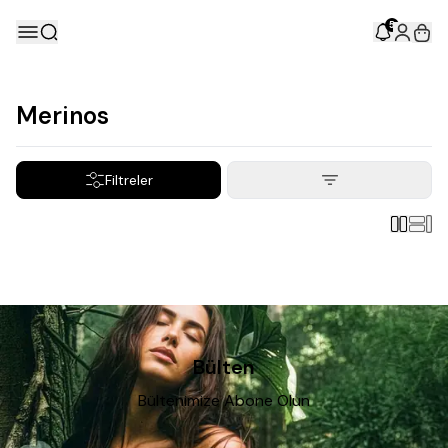
5
Merinos
Filtreler
Bülten
Bültenimize Abone Olun