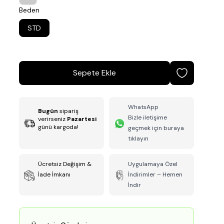
Beden
STD
Sepete Ekle
WhatsApp
Bugün
sipariş
Bizle iletişime
verirseniz
Pazartesi
günü kargoda!
geçmek için buraya
tıklayın
Ücretsiz Değişim &
Uygulamaya Özel
İade İmkanı
İndirimler – Hemen
İndir