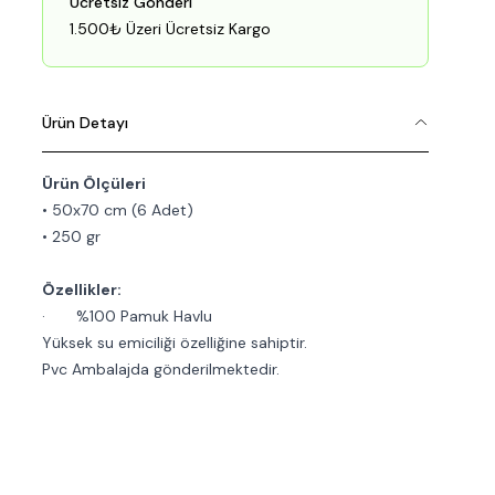
Ücretsiz Gönderi
1.500₺ Üzeri Ücretsiz Kargo
Ürün Detayı
Ürün Ölçüleri
• 50x70 cm (6 Adet)
• 250 gr
Özellikler
:
·
%100 Pamuk Havlu
Yüksek su emiciliği özelliğine sahiptir.
Pvc Ambalajda gönderilmektedir.