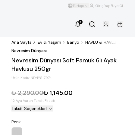
Türkçe
Giriş Yap/Üye Ol
5
Ana Sayfa
Ev & Yaşam
Banyo
HAVLU & HAVLU SETİ
N
Nevresim Dünyası
Nevresim Dünyası Soft Pamuk 6lı Ayak
Havlusu 250gr
Ürün Kodu:
NDNYS-7974
₺ 2,290.00
₺ 1,145.00
12 Aya Varan Taksit Fırsatı
Taksit Seçenekleri
Renk