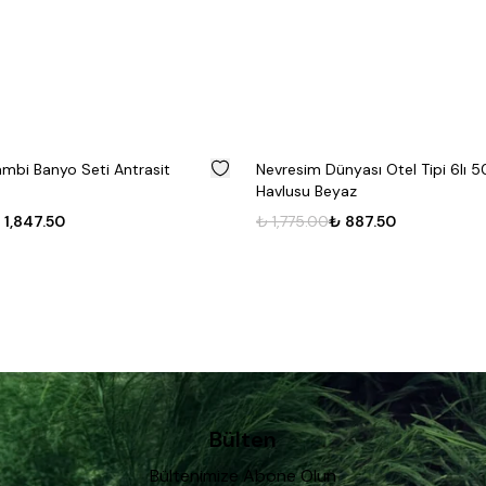
%
50
ambi Banyo Seti Antrasit
Nevresim Dünyası Otel Tipi 6lı 
Havlusu Beyaz
 1,847.50
₺ 1,775.00
₺ 887.50
Bülten
Bültenimize Abone Olun