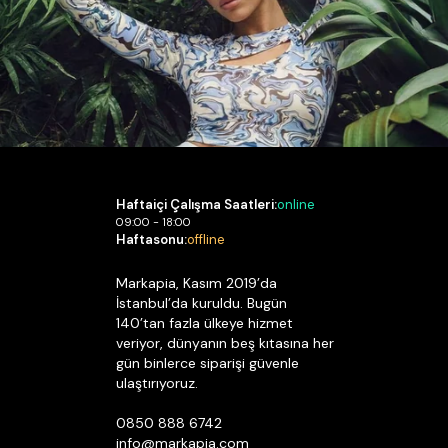
Haftaiçi Çalışma Saatleri:
online
09:00 - 18:00
Haftasonu:
offline
Markapia, Kasım 2019’da
İstanbul’da kuruldu. Bugün
140’tan fazla ülkeye hizmet
veriyor, dünyanın beş kıtasına her
gün binlerce siparişi güvenle
ulaştırıyoruz.
0850 888 6742
info@markapia.com