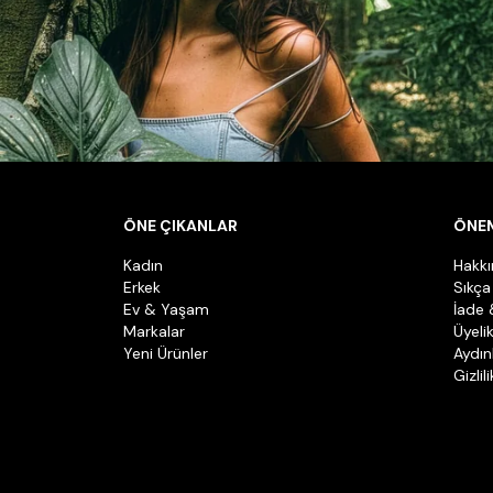
ÖNE ÇIKANLAR
ÖNEM
Kadın
Hakk
Erkek
Sıkça
Ev & Yaşam
İade 
Markalar
Üyeli
Yeni Ürünler
Aydın
Gizlil