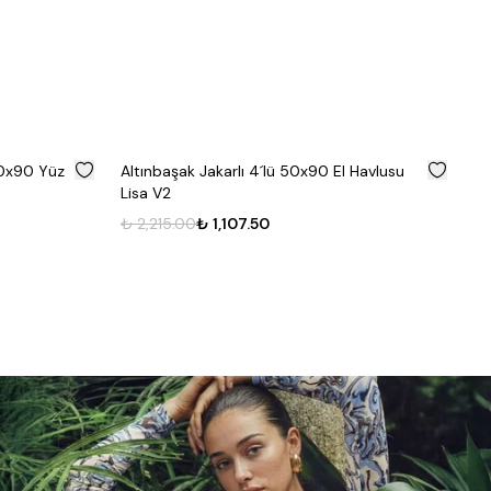
%
50
%
50
50x90 Yüz
Altınbaşak Jakarlı 4´lü 50x90 El Havlusu
Al
Lisa V2
K
₺ 2,215.00
₺ 1,107.50
₺ 