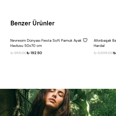
Benzer Ürünler
%
50
Nevresim Dünyası Fiesta Soft Pamuk Ayak
Altınbaşak B
Havlusu 50x70 cm
Hardal
₺ 385.00
₺ 192.50
₺ 3,695.00
₺