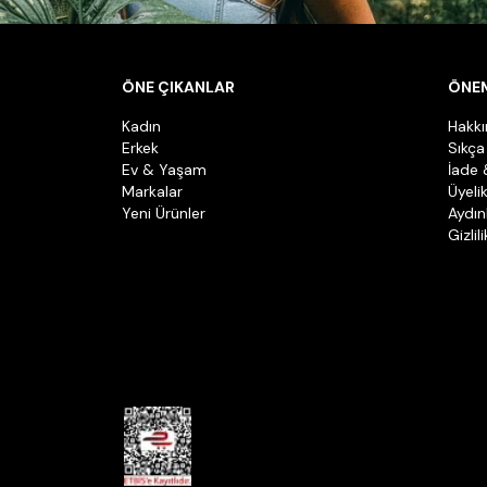
ÖNE ÇIKANLAR
ÖNEM
Kadın
Hakk
Erkek
Sıkça
Ev & Yaşam
İade 
Markalar
Üyeli
Yeni Ürünler
Aydın
Gizlil