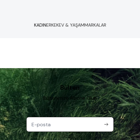
KADIN
ERKEK
EV & YAŞAM
MARKALAR
Bülten
Bültenimize Abone Olun