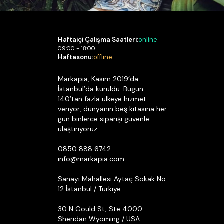
Haftaiçi Çalışma Saatleri:
online
09:00 - 18:00
Haftasonu:
offline
Markapia, Kasım 2019’da
İstanbul’da kuruldu. Bugün
140’tan fazla ülkeye hizmet
veriyor, dünyanın beş kıtasına her
gün binlerce siparişi güvenle
ulaştırıyoruz.
0850 888 6742
info@markapia.com
Sanayi Mahallesi Aytaç Sokak No:
12 İstanbul / Türkiye
30 N Gould St, Ste 4000
Sheridan Wyoming / USA