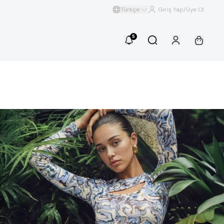
Türkçe
Giriş Yap/Üye Ol
5