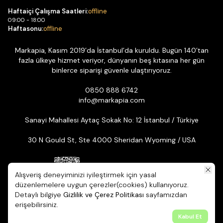
Haftaiçi Çalışma Saatleri:
offline
09:00 - 18:00
Haftasonu:
offline
Markapia, Kasım 2019’da İstanbul’da kuruldu. Bugün 140’tan
fazla ülkeye hizmet veriyor, dünyanın beş kıtasına her gün
binlerce siparişi güvenle ulaştırıyoruz.
0850 888 6742
info@markapia.com
Sanayi Mahallesi Aytaç Sokak No: 12 İstanbul / Türkiye
30 N Gould St, Ste 4000 Sheridan Wyoming / USA
Alışveriş deneyiminizi iyileştirmek için yasal
düzenlemelere uygun çerezler(cookies) kullanıyoruz.
Detaylı bilgiye
Gizlilik ve Çerez Politikası
sayfamızdan
© 2026 Markapia | Tüm Hakları Saklıdır. ikas E-ticaret Altyapısıyla
erişebilirsiniz.
Hazırlanmıştır.
Kabul Et