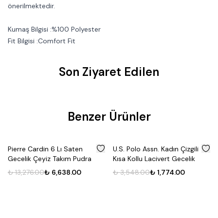
önerilmektedir.
Kumaş Bilgisi :%100 Polyester
Fit Bilgisi :Comfort Fit
Son Ziyaret Edilen
Benzer Ürünler
%
50
%
50
Pierre Cardin 6 Lı Saten
U.S. Polo Assn. Kadın Çizgili
Gecelik Çeyiz Takım Pudra
Kısa Kollu Lacivert Gecelik
₺ 13,276.00
₺ 6,638.00
₺ 3,548.00
₺ 1,774.00