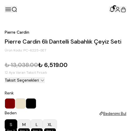
5
Pierre Cardin
Pierre Cardin 6lı Dantelli Sabahlık Çeyiz Seti
Ürün Kodu:
PC-6225-SET
₺ 13,038.00
₺ 6,519.00
12 Aya Varan Taksit Fırsatı
Taksit Seçenekleri
Renk
Beden
Bedenimi Bul
S
M
L
XL
Son 2
Son 2
Son 2
Son 1