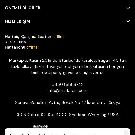
ÖNEMLİ BİLGİLER
HIZLI ERİŞİM
Haftaiçi Çalışma Saatleri:
offline
09:00 - 18:00
Haftasonu:
offline
Markapia, Kasım 2019’da İstanbul’da kuruldu. Bugün 140’tan
fazla ülkeye hizmet veriyor, dünyanın beş kıtasına her gün
binlerce siparişi güvenle ulaştırıyoruz.
0850 888 6742
info@markapia.com
Sanayi Mahallesi Aytaç Sokak No: 12 İstanbul / Türkiye
30 N Gould St, Ste 4000 Sheridan Wyoming / USA