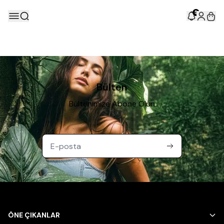
5
Bülten
Bültenimize Abone Olun
ÖNE ÇIKANLAR