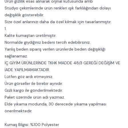
Ürün gizlilik esas alınarak orjinal kutusunda amb
Stüdyo çekimlerinde ürün renkleri ışık farklılığından dolayı
değişiklik gösterebilir.
Size özel anlarınızı daha da özel kılmak için tasarlanmıştır.
1.
Kalite kumaştan üretilmiştir.
Normalde giydiğiniz bedeni tercih edebilirsiniz.
Yanlış beden sipariş verilen ürünlerde beden değişikliği
sağlanamaz.
İÇ GİYİM ÜRÜNLERİNDE TKHK MADDE 48/3 GEREĞİ DEĞİŞİM VE
İADE YAPILMAMAKTADIR.
Lütfen göz ardı etmeyiniz.
Ürün görseller ile birebir aynıdır.
Gizli kargo ile gönderilmektedir.
Paket üzerinde ürün adı yazmaz.
Elde yıkama modunda, 30 derecede yıkama yapılması
önerilmektedir.
Kumaş Bilgisi :%100 Polyester