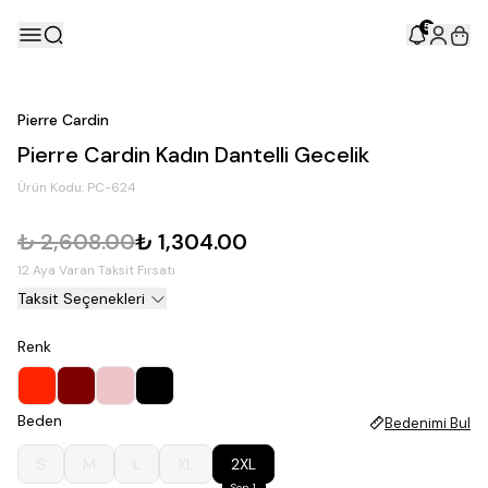
5
Pierre Cardin
Pierre Cardin Kadın Dantelli Gecelik
Ürün Kodu:
PC-624
₺ 2,608.00
₺ 1,304.00
12 Aya Varan Taksit Fırsatı
Taksit Seçenekleri
Renk
Beden
Bedenimi Bul
S
M
L
XL
2XL
Son 1