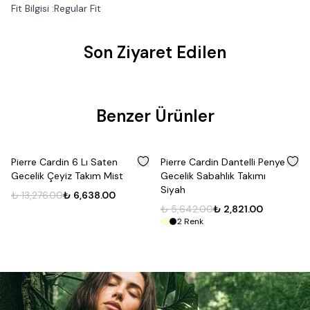
Fit Bilgisi :Regular Fit
Son Ziyaret Edilen
Benzer Ürünler
%
50
%
50
Pierre Cardin 6 Lı Saten
Pierre Cardin Dantelli Penye
Gecelik Çeyiz Takım Mist
Gecelik Sabahlık Takımı
Siyah
₺ 13,276.00
₺ 6,638.00
₺ 5,642.00
₺ 2,821.00
2
Renk