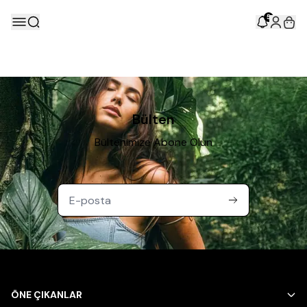
5
Bülten
Bültenimize Abone Olun
ÖNE ÇIKANLAR