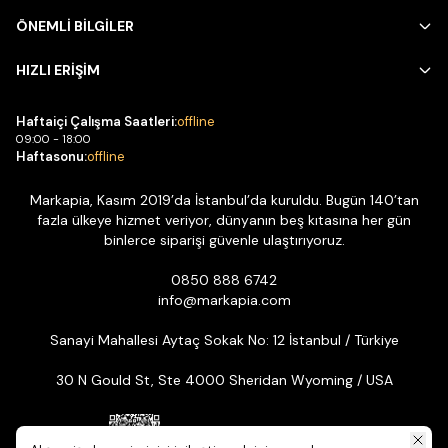
ÖNEMLİ BİLGİLER
HIZLI ERİŞİM
Haftaiçi Çalışma Saatleri:
offline
09:00 - 18:00
Haftasonu:
offline
Markapia, Kasım 2019’da İstanbul’da kuruldu. Bugün 140’tan
fazla ülkeye hizmet veriyor, dünyanın beş kıtasına her gün
binlerce siparişi güvenle ulaştırıyoruz.
0850 888 6742
info@markapia.com
Sanayi Mahallesi Aytaç Sokak No: 12 İstanbul / Türkiye
30 N Gould St, Ste 4000 Sheridan Wyoming / USA