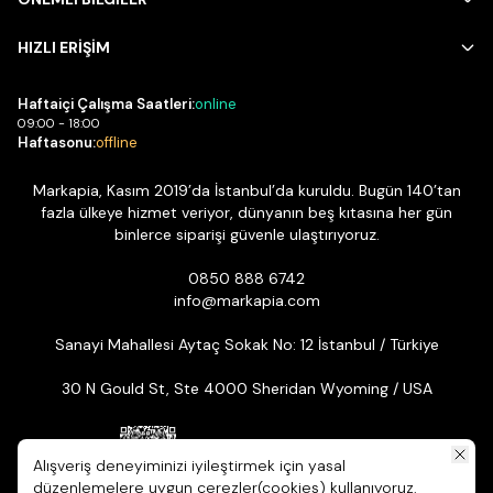
HIZLI ERİŞİM
Haftaiçi Çalışma Saatleri:
online
09:00 - 18:00
Haftasonu:
offline
Markapia, Kasım 2019’da İstanbul’da kuruldu. Bugün 140’tan
fazla ülkeye hizmet veriyor, dünyanın beş kıtasına her gün
binlerce siparişi güvenle ulaştırıyoruz.
0850 888 6742
info@markapia.com
Sanayi Mahallesi Aytaç Sokak No: 12 İstanbul / Türkiye
30 N Gould St, Ste 4000 Sheridan Wyoming / USA
Alışveriş deneyiminizi iyileştirmek için yasal
düzenlemelere uygun çerezler(cookies) kullanıyoruz.