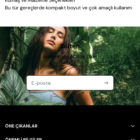
Kumaş ve Malzeme Seçenekleri
Bu tür gereçlerde kompakt boyut ve çok amaçlı kullanım
öne çıkan özellikler arasında yer alır; küçük hacimli ürünler
dolap veya çekmece içinde az yer kaplarken, farklı
yüzeylerde kullanılabilen modeller evin birden fazla
alanında değerlendirilebilir. Dayanıklı malzemeden üretilen
ürünler, sık kullanıma rağmen uzun süre işlevini korur.
Bülten
Öne Çıkan Özellikler
Bültenimize Abone Olun
Pratik ev gereçleri seçerken günlük hayatta en çok
karşılaşılan küçük sorunlara yönelik çözümleri
değerlendirmek, hangi ürünlerin öncelikli olarak edinilmesi
gerektiğine karar vermeyi kolaylaştırır.
Bakım ve Kullanım Önerileri
Bu ürünleri belirli bir düzende, kolay erişilebilecek bir
noktada
saklama
k, ihtiyaç anında hızlıca
kullanılabilmelerini sağlayan pratik bir alışkanlıktır.
ÖNE ÇIKANLAR
ÖNEMLİ BİLGİLER