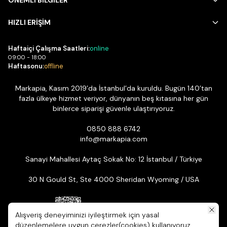
ÖNEMLİ BİLGİLER
HIZLI ERİŞİM
Haftaiçi Çalışma Saatleri:
online
09:00 - 18:00
Haftasonu:
offline
Markapia, Kasım 2019’da İstanbul’da kuruldu. Bugün 140’tan
fazla ülkeye hizmet veriyor, dünyanın beş kıtasına her gün
binlerce siparişi güvenle ulaştırıyoruz.
0850 888 6742
info@markapia.com
Sanayi Mahallesi Aytaç Sokak No: 12 İstanbul / Türkiye
30 N Gould St, Ste 4000 Sheridan Wyoming / USA
Alışveriş deneyiminizi iyileştirmek için yasal
düzenlemelere uygun çerezler(cookies) kullanıyoruz.