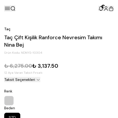
5
Taç
Taç Çift Kişilik Ranforce Nevresim Takımı
Nina Bej
Ürün Kodu:
NDNYS-10304
₺ 6,275.00
₺ 3,137.50
12 Aya Varan Taksit Fırsatı
Taksit Seçenekleri
Renk
Beden
STD