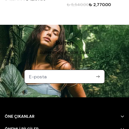
₺ 5,540.00
₺ 2,770.00
Bülten
Bültenimize Abone Olun
ÖNE ÇIKANLAR