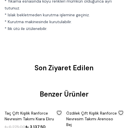
* Yıkama esnasında koyu renkleri mümkün olduğunca ayrı
tutunuz.
* Islak bekletmeden kurutma işlemine geçiniz.
* Kurutma makinesinde kurutulabilir.
* Ilık ütü ile ütülenebilir.
Son Ziyaret Edilen
Benzer Ürünler
%
50
%
50
Taç Çift Kişilik Ranforce
Özdilek Çift Kişilik Ranforce
Nevresim Takımı Kiara Ekru
Nevresim Takımı Arenoso
Bej
₺ 6,275.00
₺ 3,137.50