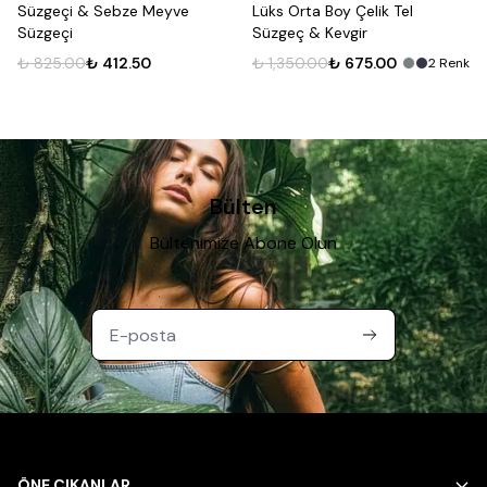
Süzgeçi & Sebze Meyve
Lüks Orta Boy Çelik Tel
Süzgeçi
Süzgeç & Kevgir
₺ 825.00
₺ 412.50
₺ 1,350.00
₺ 675.00
2
Renk
Bülten
Bültenimize Abone Olun
ÖNE ÇIKANLAR