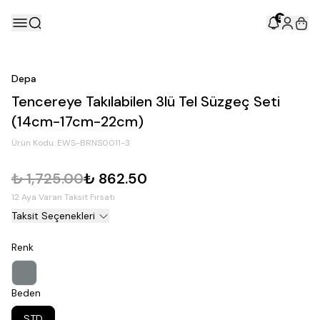
5
Depa
Tencereye Takılabilen 3lü Tel Süzgeç Seti
(14cm-17cm-22cm)
Ürün Kodu:
EWS-BRNS0011-3
₺ 1,725.00
₺ 862.50
12 Aya Varan Taksit Fırsatı
Taksit Seçenekleri
Renk
Beden
STD