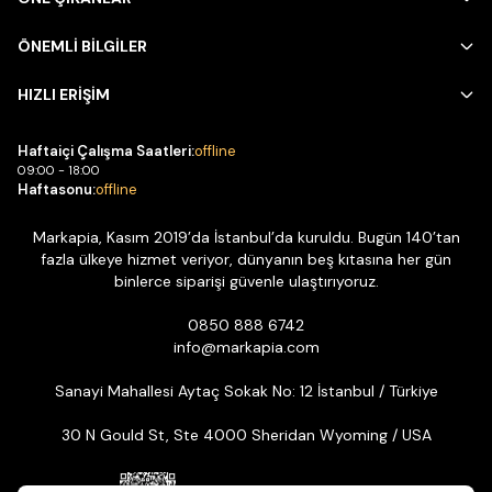
ÖNEMLİ BİLGİLER
HIZLI ERİŞİM
Haftaiçi Çalışma Saatleri:
offline
09:00 - 18:00
Haftasonu:
offline
Markapia, Kasım 2019’da İstanbul’da kuruldu. Bugün 140’tan
fazla ülkeye hizmet veriyor, dünyanın beş kıtasına her gün
binlerce siparişi güvenle ulaştırıyoruz.
0850 888 6742
info@markapia.com
Sanayi Mahallesi Aytaç Sokak No: 12 İstanbul / Türkiye
30 N Gould St, Ste 4000 Sheridan Wyoming / USA