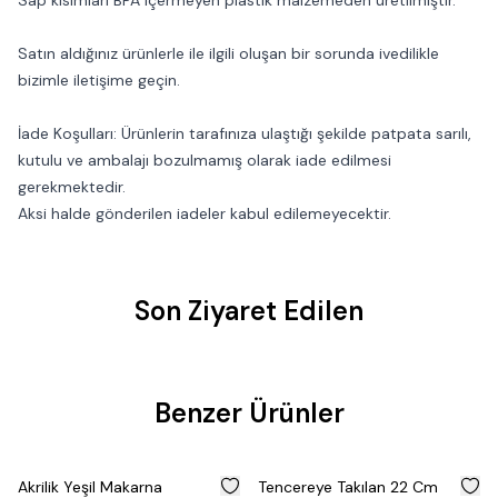
Sap kısımları BPA içermeyen plastik malzemeden üretilmiştir.
Satın aldığınız ürünlerle ile ilgili oluşan bir sorunda ivedilikle
bizimle iletişime geçin.
İade Koşulları: Ürünlerin tarafınıza ulaştığı şekilde patpata sarılı,
kutulu ve ambalajı bozulmamış olarak iade edilmesi
gerekmektedir.
Aksi halde gönderilen iadeler kabul edilemeyecektir.
Son Ziyaret Edilen
Benzer Ürünler
%
50
%
50
Akrilik Yeşil Makarna
Tencereye Takılan 22 Cm