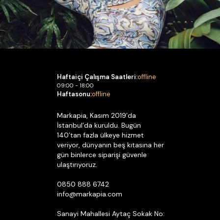
Haftaiçi Çalışma Saatleri:
offline
09:00 - 18:00
Haftasonu:
offline
Markapia, Kasım 2019’da
İstanbul’da kuruldu. Bugün
140’tan fazla ülkeye hizmet
veriyor, dünyanın beş kıtasına her
gün binlerce siparişi güvenle
ulaştırıyoruz.
0850 888 6742
info@markapia.com
Sanayi Mahallesi Aytaç Sokak No: