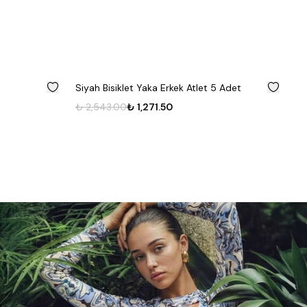
%
50
%
50
Siyah Bisiklet Yaka Erkek Atlet 5 Adet
Be
₺ 2,543.00
₺ 1,271.50
₺ 