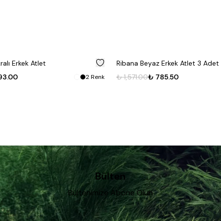
%
50
kralı Erkek Atlet
Ribana Beyaz Erkek Atlet 3 Adet
93.00
₺ 1,571.00
₺ 785.50
2
Renk
Bülten
Bültenimize Abone Olun