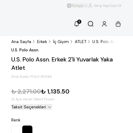
Türkçe
Giriş Yap/Üye Ol
5
Ana Sayfa
Erkek
İç Giyim
ATLET
U.S. Polo Assn. Erkek 
U.S. Polo Assn.
U.S. Polo Assn. Erkek 2'li Yuvarlak Yaka
Atlet
Ürün Kodu:
POLO-80196
₺ 2,271.00
₺ 1,135.50
12 Aya Varan Taksit Fırsatı
Taksit Seçenekleri
Renk