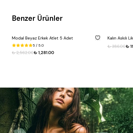
Benzer Ürünler
%
50
Modal Beyaz Erkek Atlet 5 Adet
Kalın Askılı Li
5
/ 5.0
₺ 386.00
₺ 1
enk
₺ 2,562.00
₺ 1,281.00