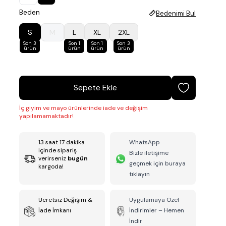
Beden
Bedenimi Bul
S
M
L
XL
2XL
Son 3
Son 1
Son 1
Son 3
ürün
ürün
ürün
ürün
Sepete Ekle
İç giyim ve mayo ürünlerinde iade ve değişim
yapılamamaktadır!
13
saat
17
dakika
WhatsApp
içinde sipariş
Bizle iletişime
verirseniz
bugün
geçmek için buraya
kargoda!
tıklayın
Ücretsiz Değişim &
Uygulamaya Özel
İade İmkanı
İndirimler – Hemen
İndir