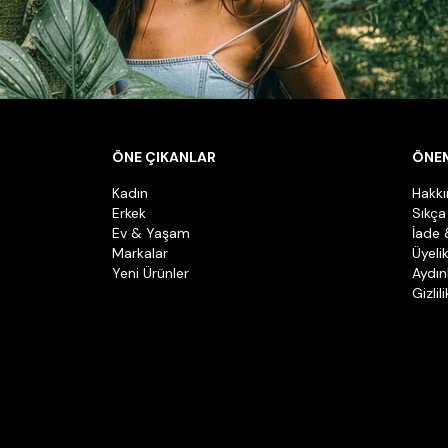
ÖNE ÇIKANLAR
ÖNEM
Kadın
Hakk
Erkek
Sıkça
Ev & Yaşam
İade 
Markalar
Üyeli
Yeni Ürünler
Aydın
Gizlil