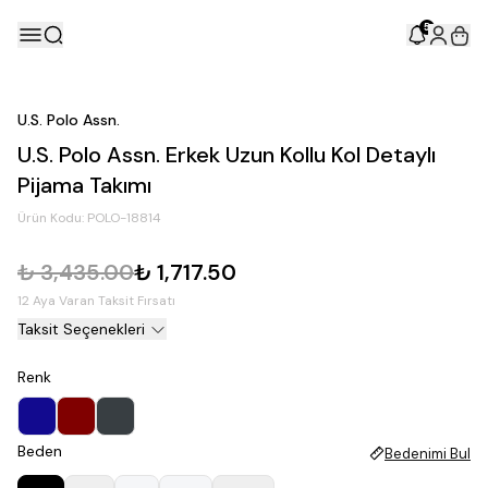
5
U.S. Polo Assn.
U.S. Polo Assn. Erkek Uzun Kollu Kol Detaylı
Pijama Takımı
Ürün Kodu:
POLO-18814
₺ 3,435.00
₺ 1,717.50
12 Aya Varan Taksit Fırsatı
Taksit Seçenekleri
Renk
Beden
Bedenimi Bul