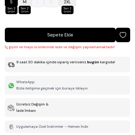
S
M
L
XL
2XL
Son 2
Son 2
Son 2
ürün
ürün
ürün
Sepete Ekle
İç giyim ve mayo ürünlerinde iade ve değişim yapılamamaktadır!
9
saat
30
dakika
içinde sipariş verirseniz
bugün
kargoda!
WhatsApp
Bizle iletişime geçmek için buraya tıklayın
Ücretsiz Değişim &
İade İmkanı
Uygulamaya Özel İndirimler – Hemen İndir