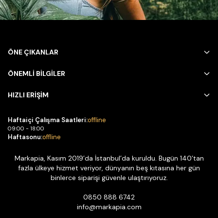
ÖNE ÇIKANLAR
ÖNEMLİ BİLGİLER
HIZLI ERİŞİM
Haftaiçi Çalışma Saatleri:
offline
09:00 - 18:00
Haftasonu:
offline
Markapia, Kasım 2019’da İstanbul’da kuruldu. Bugün 140’tan
fazla ülkeye hizmet veriyor, dünyanın beş kıtasına her gün
binlerce siparişi güvenle ulaştırıyoruz.
0850 888 6742
info@markapia.com