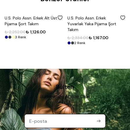
%
50
%
50
U.S. Polo Assn. Erkek Alt Üst
U.S. Polo Assn. Erkek
Pijama Şort Takım
Yuvarlak Yaka Pijama Şort
Takım
₺ 2,252.00
₺ 1,126.00
3
Renk
₺ 2,334.00
₺ 1,167.00
2
Renk
Bülten
Bültenimize Abone Olun