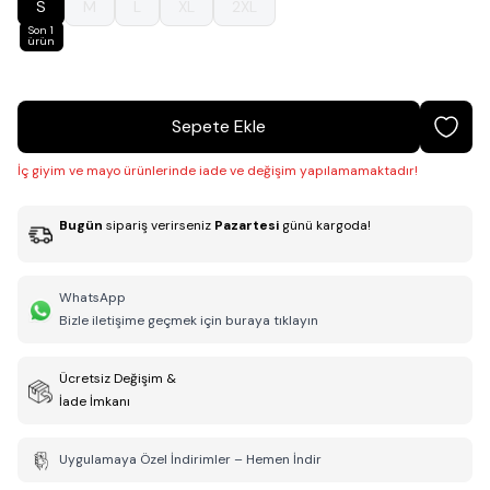
S
M
L
XL
2XL
Son 1
ürün
Sepete Ekle
İç giyim ve mayo ürünlerinde iade ve değişim yapılamamaktadır!
Bugün
sipariş verirseniz
Pazartesi
günü kargoda!
WhatsApp
Bizle iletişime geçmek için buraya tıklayın
Ücretsiz Değişim &
İade İmkanı
Uygulamaya Özel İndirimler – Hemen İndir