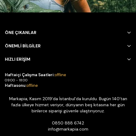
ÖNE ÇIKANLAR
ÖNEMLİ BİLGİLER
HIZLI ERİŞİM
Haftaiçi Çalışma Saatleri:
offline
09:00 - 18:00
Haftasonu:
offline
Markapia, Kasım 2019’da İstanbul’da kuruldu. Bugün 140’tan
fazla ülkeye hizmet veriyor, dünyanın beş kıtasına her gün
binlerce siparişi güvenle ulaştırıyoruz.
0850 888 6742
info@markapia.com