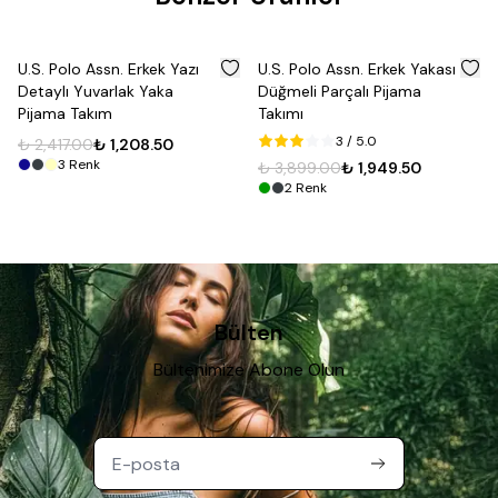
%
50
%
50
U.S. Polo Assn. Erkek Yazı
U.S. Polo Assn. Erkek Yakası
Detaylı Yuvarlak Yaka
Düğmeli Parçalı Pijama
Pijama Takım
Takımı
3
/ 5.0
₺ 2,417.00
₺ 1,208.50
3
Renk
₺ 3,899.00
₺ 1,949.50
2
Renk
Bülten
Bültenimize Abone Olun