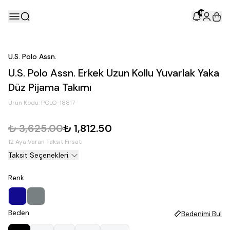
5
U.S. Polo Assn.
U.S. Polo Assn. Erkek Uzun Kollu Yuvarlak Yaka
Düz Pijama Takımı
Ürün Kodu:
POLO-18817
₺ 3,625.00
₺ 1,812.50
12 Aya Varan Taksit Fırsatı
Taksit Seçenekleri
Renk
Beden
Bedenimi Bul