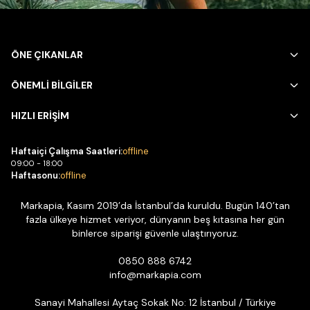
ÖNE ÇIKANLAR
ÖNEMLİ BİLGİLER
HIZLI ERİŞİM
Haftaiçi Çalışma Saatleri:
offline
09:00 - 18:00
Haftasonu:
offline
Markapia, Kasım 2019’da İstanbul’da kuruldu. Bugün 140’tan
fazla ülkeye hizmet veriyor, dünyanın beş kıtasına her gün
binlerce siparişi güvenle ulaştırıyoruz.
0850 888 6742
info@markapia.com
Sanayi Mahallesi Aytaç Sokak No: 12 İstanbul / Türkiye