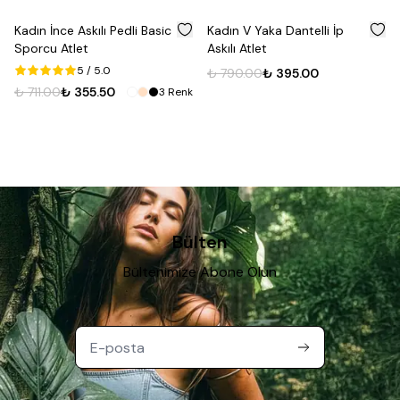
%
50
%
50
Kadın İnce Askılı Pedli Basic
Kadın V Yaka Dantelli İp
Sporcu Atlet
Askılı Atlet
5
/ 5.0
₺ 790.00
₺ 395.00
₺ 711.00
₺ 355.50
3
Renk
Bülten
Bültenimize Abone Olun