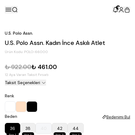
5
U.S. Polo Assn.
U.S. Polo Assn. Kadın İnce Askılı Atlet
Ürün Kodu:
POLO-66000
₺ 922.00
₺ 461.00
12 Aya Varan Taksit Fırsatı
Taksit Seçenekleri
Renk
Beden
Bedenimi Bul
36
38
40
42
44
Son 1
Son 1
Son 2
Son 1