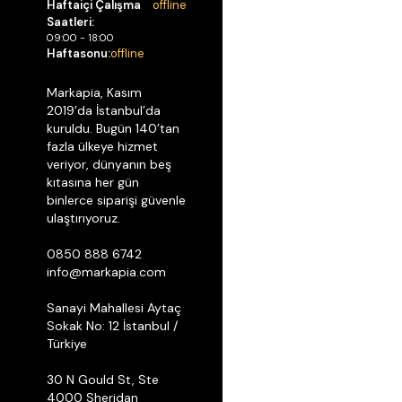
Haftaiçi Çalışma
offline
Saatleri:
09:00 - 18:00
Haftasonu:
offline
Markapia, Kasım
2019’da İstanbul’da
kuruldu. Bugün 140’tan
fazla ülkeye hizmet
veriyor, dünyanın beş
kıtasına her gün
binlerce siparişi güvenle
ulaştırıyoruz.
0850 888 6742
info@markapia.com
Sanayi Mahallesi Aytaç
Sokak No: 12 İstanbul /
Türkiye
30 N Gould St, Ste
4000 Sheridan