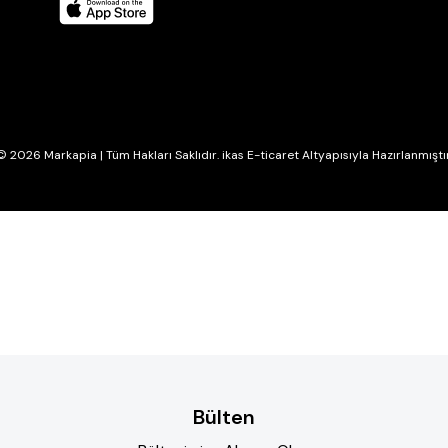
© 2026 Markapia | Tüm Hakları Saklıdır. ikas E-ticaret Altyapısıyla Hazırlanmıştır
Bülten