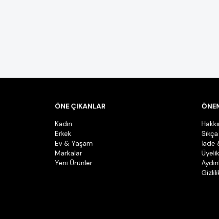
ÖNE ÇIKANLAR
ÖNEM
Kadın
Hakk
Erkek
Sıkça
Ev & Yaşam
İade 
Markalar
Üyeli
Yeni Ürünler
Aydın
Gizlil