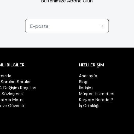
Bültenimize Abone Olun
Lİ BİLGİLER
HIZLI ERİŞİM
ımızda
Anasayfa
 Sorulan Sorular
Blog
& Değişim Koşulları
İletişim
k Sözleşmesi
Müşteri Hizmetleri
latma Metni
Kargom Nerede ?
ik ve Güvenlik
İş Ortaklığı