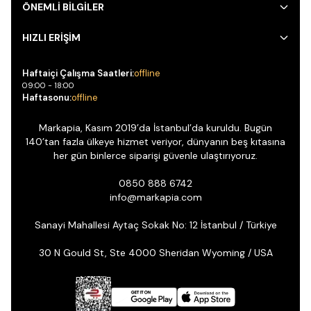
ÖNEMLİ BİLGİLER
HIZLI ERİŞİM
Haftaiçi Çalışma Saatleri:
offline
09:00 - 18:00
Haftasonu:
offline
Markapia, Kasım 2019’da İstanbul’da kuruldu. Bugün
140’tan fazla ülkeye hizmet veriyor, dünyanın beş kıtasına
her gün binlerce siparişi güvenle ulaştırıyoruz.
0850 888 6742
info@markapia.com
Sanayi Mahallesi Aytaç Sokak No: 12 İstanbul / Türkiye
30 N Gould St, Ste 4000 Sheridan Wyoming / USA