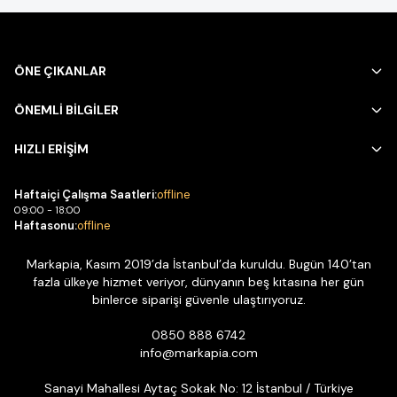
ÖNE ÇIKANLAR
ÖNEMLİ BİLGİLER
HIZLI ERİŞİM
Haftaiçi Çalışma Saatleri:
offline
09:00 - 18:00
Haftasonu:
offline
Markapia, Kasım 2019’da İstanbul’da kuruldu. Bugün 140’tan
fazla ülkeye hizmet veriyor, dünyanın beş kıtasına her gün
binlerce siparişi güvenle ulaştırıyoruz.
0850 888 6742
info@markapia.com
Sanayi Mahallesi Aytaç Sokak No: 12 İstanbul / Türkiye