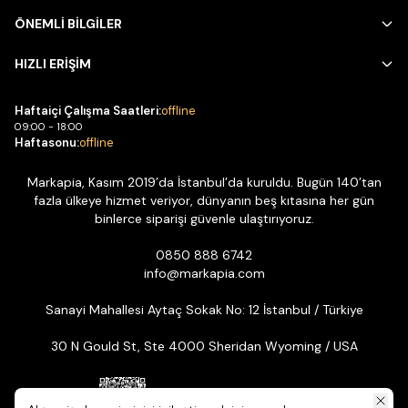
ÖNEMLİ BİLGİLER
HIZLI ERİŞİM
Haftaiçi Çalışma Saatleri:
offline
09:00 - 18:00
Haftasonu:
offline
Markapia, Kasım 2019’da İstanbul’da kuruldu. Bugün 140’tan
fazla ülkeye hizmet veriyor, dünyanın beş kıtasına her gün
binlerce siparişi güvenle ulaştırıyoruz.
0850 888 6742
info@markapia.com
Sanayi Mahallesi Aytaç Sokak No: 12 İstanbul / Türkiye
30 N Gould St, Ste 4000 Sheridan Wyoming / USA