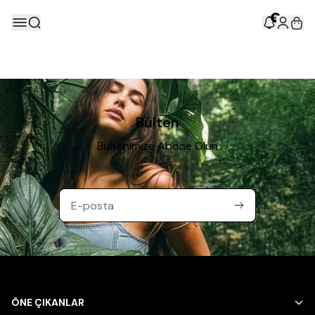
5
Bülten
Bültenimize Abone Olun
ÖNE ÇIKANLAR