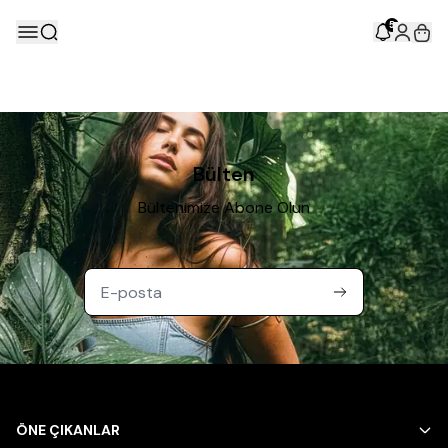
5
Bülten
Bültenimize Abone Olun
ÖNE ÇIKANLAR