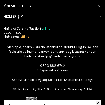
ÖNEMLİ BİLGİLER
HIZLI ERİŞİM
Haftaiçi Çalışma Saatleri:
online
09:00 - 18:00
Haftasonu:
offline
Markapia, Kasım 2019’da İstanbul’da kuruldu. Bugün 140’tan
fazla ülkeye hizmet veriyor, dünyanın beş kıtasına her gün
binlerce siparişi güvenle ulaştırıyoruz.
0850 888 6742
info@markapia.com
Sanayi Mahallesi Aytaç Sokak No: 12 İstanbul / Türkiye
30 N Gould St, Ste 4000 Sheridan Wyoming / USA