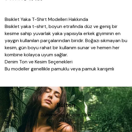
Bisiklet Yaka T-Shirt Modelleri Hakkında
Bisiklet yaka t-shirt, boyun etrafında düz ve geniş bir
kesime sahip yuvarlak yaka yapısıyla
erkek
giyim
inin en
yaygın kullanılan parçalarından biridir. Boğazı sıkmayan bu
kesim, gün boyu rahat bir kullanım sunar ve hemen her
kombine kolayca uyum sağlar.
Denim Ton ve Kesim Seçenekleri
Bu modeller genellikle pamuklu veya pamuk karışımlı
kumaşlardan üretilir; bu sayede terletmeyen ve nefes
alabilen bir yapı sunar. Tek renk modeller
jean pantolon
veya
şort
la günlük kombinler için pratik bir seçenek
oluştururken, baskılı ve desenli modeller kombine
karakter katmak isteyenler için tercih edilebilir.
Bülten
Nasıl Kombinlenir?
Bültenimize Abone Olun
Bisiklet yaka t-shirtler tek başına giyilebildiği gibi, üzerine
gömlek
veya
ceket
eklenerek katmanlı kombinler de