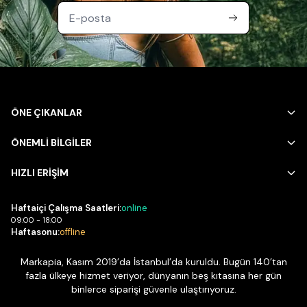
oluşturulabilir. Beden seçiminde omuz dikişinin tam
oturduğu bir kesim tercih etmek, hem görünüm hem de
konfor açısından daha iyi bir sonuç verir; kumaş gramajı
yüksek modeller ise daha uzun ömürlü bir kullanım sağlar.
Satın Alırken Dikkat Edilmesi Gerekenler
Birden fazla renkte temel t-shirt bulundurmak, farklı alt
giyim ve dış giyim parçalarıyla hızlıca kombin
ÖNE ÇIKANLAR
oluşturabilmenizi kolaylaştıran pratik bir gardırop
stratejisidir.
ÖNEMLİ BİLGİLER
HIZLI ERİŞİM
Haftaiçi Çalışma Saatleri:
online
09:00 - 18:00
Haftasonu:
offline
Markapia, Kasım 2019’da İstanbul’da kuruldu. Bugün 140’tan
fazla ülkeye hizmet veriyor, dünyanın beş kıtasına her gün
binlerce siparişi güvenle ulaştırıyoruz.