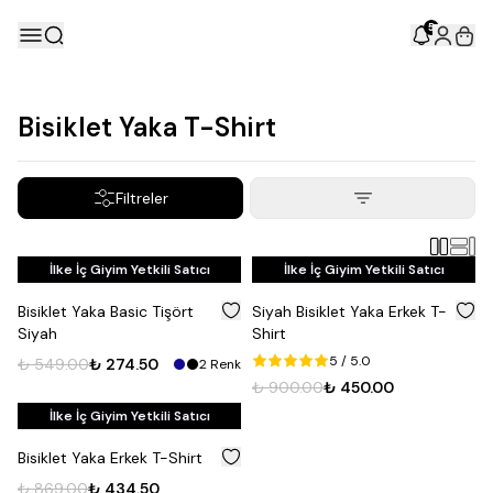
5
Bisiklet Yaka T-Shirt
Filtreler
İlke İç Giyim Yetkili Satıcı
İlke İç Giyim Yetkili Satıcı
%
50
%
50
Bisiklet Yaka Basic Tişört
Siyah Bisiklet Yaka Erkek T-
Siyah
Shirt
5
/ 5.0
₺ 549.00
₺ 274.50
2
Renk
₺ 900.00
₺ 450.00
İlke İç Giyim Yetkili Satıcı
%
50
Bisiklet Yaka Erkek T-Shirt
₺ 869.00
₺ 434.50