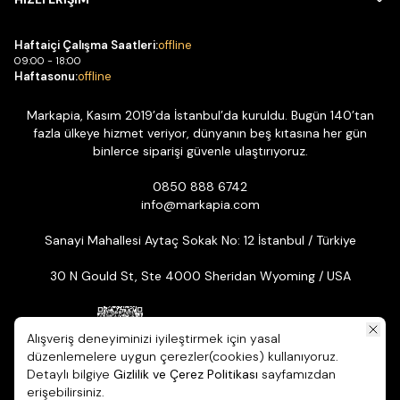
Haftaiçi Çalışma Saatleri:
offline
09:00 - 18:00
Haftasonu:
offline
Markapia, Kasım 2019’da İstanbul’da kuruldu. Bugün 140’tan
fazla ülkeye hizmet veriyor, dünyanın beş kıtasına her gün
binlerce siparişi güvenle ulaştırıyoruz.
0850 888 6742
info@markapia.com
Sanayi Mahallesi Aytaç Sokak No: 12 İstanbul / Türkiye
30 N Gould St, Ste 4000 Sheridan Wyoming / USA
Alışveriş deneyiminizi iyileştirmek için yasal
düzenlemelere uygun çerezler(cookies) kullanıyoruz.
Detaylı bilgiye
Gizlilik ve Çerez Politikası
sayfamızdan
© 2026 Markapia | Tüm Hakları Saklıdır. ikas E-ticaret Altyapısıyla
erişebilirsiniz.