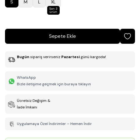
S
M
L
XL
Son 3
ürün
Sepete Ekle
Bugün
sipariş verirseniz
Pazartesi
günü kargoda!
WhatsApp
Bizle iletişime geçmek için buraya tıklayın
Ücretsiz Değişim &
İade İmkanı
Uygulamaya Özel İndirimler – Hemen İndir