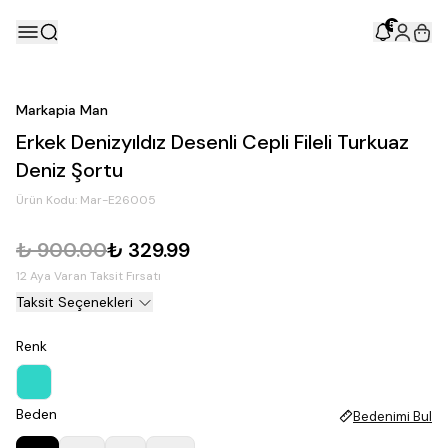
5
Markapia Man
Erkek Denizyıldız Desenli Cepli Fileli Turkuaz
Deniz Şortu
Ürün Kodu:
Mar-E26005
₺ 900.00
₺ 329.99
12 Aya Varan Taksit Fırsatı
Taksit Seçenekleri
Renk
Beden
Bedenimi Bul