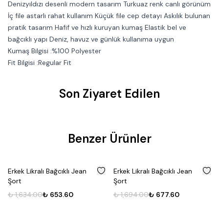
Denizyıldızı desenli modern tasarım Turkuaz renk canlı görünüm
İç file astarlı rahat kullanım Küçük file cep detayı Askılık bulunan
pratik tasarım Hafif ve hızlı kuruyan kumaş Elastik bel ve
bağcıklı yapı Deniz, havuz ve günlük kullanıma uygun
Kumaş Bilgisi :%100 Polyester
Fit Bilgisi :Regular Fit
Son Ziyaret Edilen
Benzer Ürünler
%
60
%
60
Erkek Likralı Bağcıklı Jean
Erkek Likralı Bağcıklı Jean
Şort
Şort
₺ 1,634.00
₺ 653.60
₺ 1,694.00
₺ 677.60