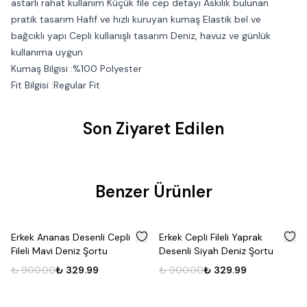
astarlı rahat kullanım Küçük file cep detayı Askılık bulunan
pratik tasarım Hafif ve hızlı kuruyan kumaş Elastik bel ve
bağcıklı yapı Cepli kullanışlı tasarım Deniz, havuz ve günlük
kullanıma uygun
Kumaş Bilgisi :%100 Polyester
Fit Bilgisi :Regular Fit
Son Ziyaret Edilen
Benzer Ürünler
%
63
%
63
Erkek Ananas Desenli Cepli
Erkek Cepli Fileli Yaprak
Fileli Mavi Deniz Şortu
Desenli Siyah Deniz Şortu
₺ 900.00
₺ 329.99
₺ 900.00
₺ 329.99