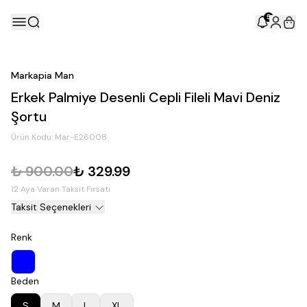
5
Markapia Man
Erkek Palmiye Desenli Cepli Fileli Mavi Deniz
Şortu
Ürün Kodu:
Mar-E26008
₺ 900.00
₺ 329.99
12 Aya Varan Taksit Fırsatı
Taksit Seçenekleri
Renk
Beden
S
M
L
XL