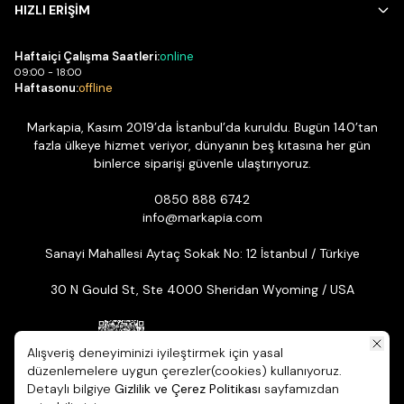
HIZLI ERİŞİM
Haftaiçi Çalışma Saatleri:
online
09:00 - 18:00
Haftasonu:
offline
Markapia, Kasım 2019’da İstanbul’da kuruldu. Bugün 140’tan
fazla ülkeye hizmet veriyor, dünyanın beş kıtasına her gün
binlerce siparişi güvenle ulaştırıyoruz.
0850 888 6742
info@markapia.com
Sanayi Mahallesi Aytaç Sokak No: 12 İstanbul / Türkiye
30 N Gould St, Ste 4000 Sheridan Wyoming / USA
Alışveriş deneyiminizi iyileştirmek için yasal
düzenlemelere uygun çerezler(cookies) kullanıyoruz.
Detaylı bilgiye
Gizlilik ve Çerez Politikası
sayfamızdan
© 2026 Markapia | Tüm Hakları Saklıdır. ikas E-ticaret Altyapısıyla