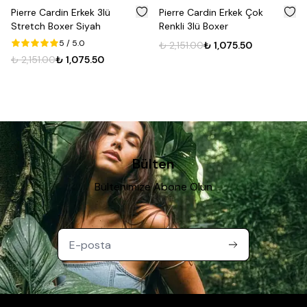
%
50
%
50
Pierre Cardin Erkek 3lü
Pierre Cardin Erkek Çok
Stretch Boxer Siyah
Renkli 3lü Boxer
5
/ 5.0
₺ 2,151.00
₺ 1,075.50
₺ 2,151.00
₺ 1,075.50
Bülten
Bültenimize Abone Olun