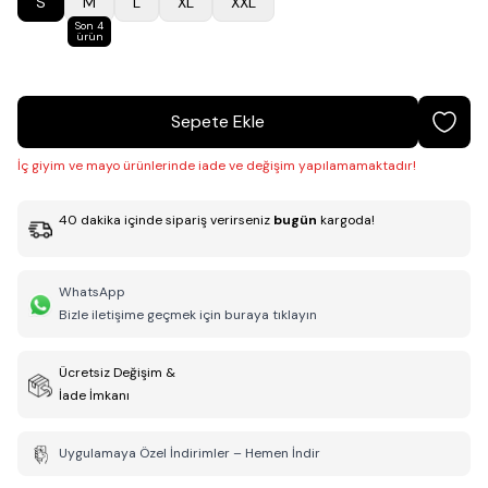
S
M
L
XL
XXL
Son 4
ürün
Sepete Ekle
İç giyim ve mayo ürünlerinde iade ve değişim yapılamamaktadır!
40
dakika
içinde sipariş verirseniz
bugün
kargoda!
WhatsApp
Bizle iletişime geçmek için buraya tıklayın
Ücretsiz Değişim &
İade İmkanı
Uygulamaya Özel İndirimler – Hemen İndir