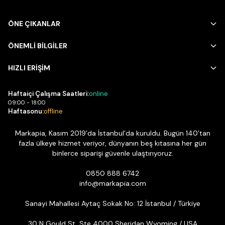
ÖNE ÇIKANLAR
ÖNEMLİ BİLGİLER
HIZLI ERİŞİM
Haftaiçi Çalışma Saatleri:
online
09:00 - 18:00
Haftasonu:
offline
Markapia, Kasım 2019’da İstanbul’da kuruldu. Bugün 140’tan
fazla ülkeye hizmet veriyor, dünyanın beş kıtasına her gün
binlerce siparişi güvenle ulaştırıyoruz.
0850 888 6742
info@markapia.com
Sanayi Mahallesi Aytaç Sokak No: 12 İstanbul / Türkiye
30 N Gould St, Ste 4000 Sheridan Wyoming / USA