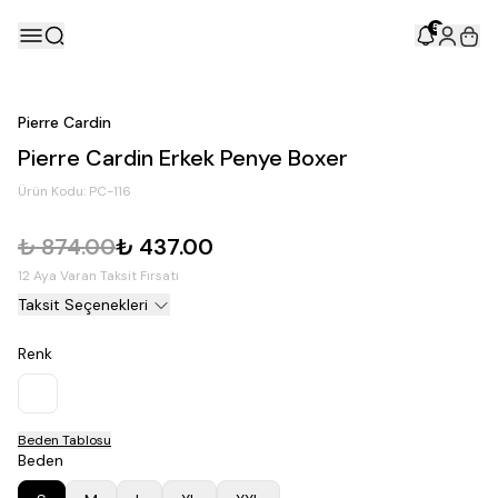
5
Pierre Cardin
Pierre Cardin Erkek Penye Boxer
Ürün Kodu:
PC-116
₺ 874.00
₺ 437.00
12 Aya Varan Taksit Fırsatı
Taksit Seçenekleri
Renk
Beden Tablosu
Beden