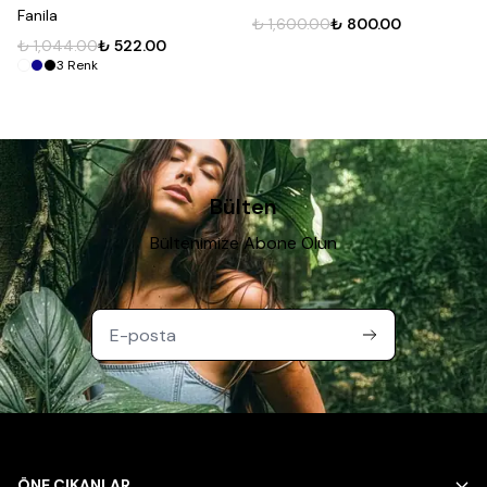
Fanila
₺ 1,600.00
₺ 800.00
₺ 1,044.00
₺ 522.00
3
Renk
Bülten
Bültenimize Abone Olun
ÖNE ÇIKANLAR