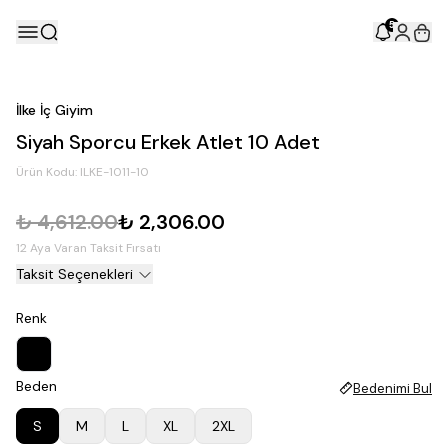
5
İlke İç Giyim
Siyah Sporcu Erkek Atlet 10 Adet
Ürün Kodu:
ILKE-1011-10
₺ 4,612.00
₺ 2,306.00
12 Aya Varan Taksit Fırsatı
Taksit Seçenekleri
Renk
Beden
Bedenimi Bul
S
M
L
XL
2XL