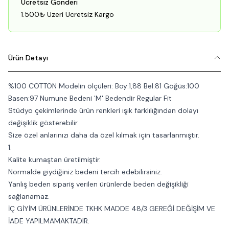
Ücretsiz Gönderi
1.500₺ Üzeri Ücretsiz Kargo
Ürün Detayı
%100 COTTON Modelin ölçüleri: Boy:1,88 Bel:81 Göğüs:100
Basen:97 Numune Bedeni 'M' Bedendir Regular Fit
Stüdyo çekimlerinde ürün renkleri ışık farklılığından dolayı
değişiklik gösterebilir.
Size özel anlarınızı daha da özel kılmak için tasarlanmıştır.
1.
Kalite kumaştan üretilmiştir.
Normalde giydiğiniz bedeni tercih edebilirsiniz.
Yanlış beden sipariş verilen ürünlerde beden değişikliği
sağlanamaz.
İÇ GİYİM ÜRÜNLERİNDE TKHK MADDE 48/3 GEREĞİ DEĞİŞİM VE
İADE YAPILMAMAKTADIR.