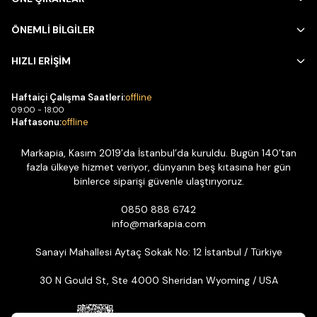
ÖNEMLİ BİLGİLER
HIZLI ERİŞİM
Haftaiçi Çalışma Saatleri:
offline
09:00 - 18:00
Haftasonu:
offline
Markapia, Kasım 2019’da İstanbul’da kuruldu. Bugün 140’tan
fazla ülkeye hizmet veriyor, dünyanın beş kıtasına her gün
binlerce siparişi güvenle ulaştırıyoruz.
0850 888 6742
info@markapia.com
Sanayi Mahallesi Aytaç Sokak No: 12 İstanbul / Türkiye
30 N Gould St, Ste 4000 Sheridan Wyoming / USA