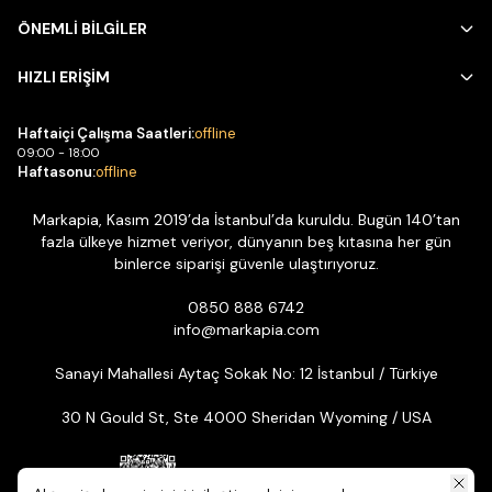
ÖNEMLİ BİLGİLER
HIZLI ERİŞİM
Haftaiçi Çalışma Saatleri:
offline
09:00 - 18:00
Haftasonu:
offline
Markapia, Kasım 2019’da İstanbul’da kuruldu. Bugün 140’tan
fazla ülkeye hizmet veriyor, dünyanın beş kıtasına her gün
binlerce siparişi güvenle ulaştırıyoruz.
0850 888 6742
info@markapia.com
Sanayi Mahallesi Aytaç Sokak No: 12 İstanbul / Türkiye
30 N Gould St, Ste 4000 Sheridan Wyoming / USA