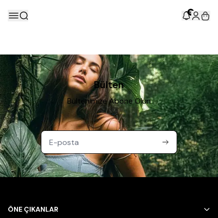
5
Bülten
Bültenimize Abone Olun
ÖNE ÇIKANLAR